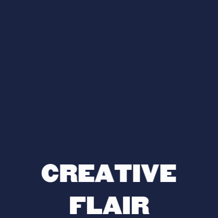
AQUAFRESH X LEGO
SE LAVER LES DENTS, UN JEU
D’ENFANTS !
Des contenus éducatifs pour les enfants et une bonne dose
de fun à l’heure du brossage
CREATIVE
FLAIR