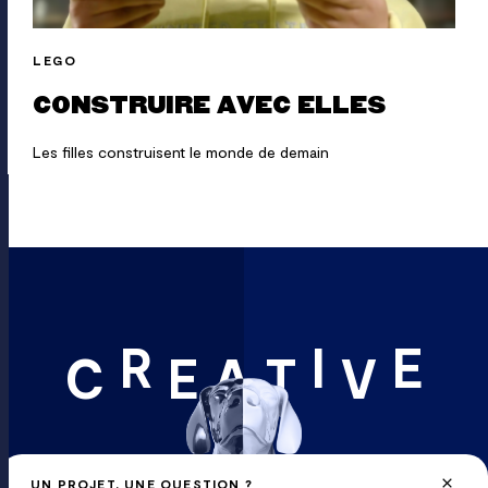
LEGO
CONSTRUIRE AVEC ELLES
Les filles construisent le monde de demain
R
I
E
C
E
A
T
V
UN PROJET, UNE QUESTION ?