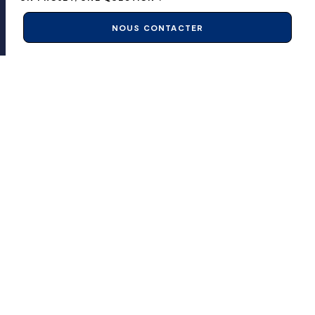
NOUS CONTACTER
FLAIR
hello@muttagency.com