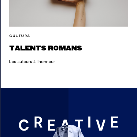
CULTURA
TALENTS ROMANS
Les auteurs à l'honneur
R
I
E
C
E
A
T
V